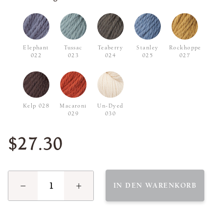
Elephant
Tussac
Teaberry
Stanley
Rockhopper
022
023
024
025
027
Kelp 028
Macaroni
Un-Dyed
029
030
$27.30
−
+
IN DEN WARENKORB