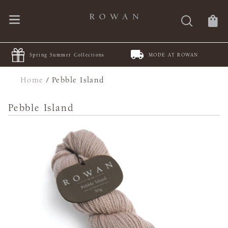
Spring Summer Collections
MODE AT ROWAN
Home
/
Pebble Island
Pebble Island