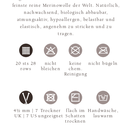
feinste reine Merinowolle der Welt. Natürlich,
nachwachsend, biologisch abbaubar,
atmungsaktiv, hypoallergen, belastbar und
elastisch, angenehm zu stricken und zu
tragen.
20 sts 28
nicht
keine
nicht bügeln
rows
bleichen
chem.
Reinigung
4½ mm | 7
Trockner
flach im
Handwäsche,
UK | 7 US
ungeeignet
Schatten
lauwarm
trocknen