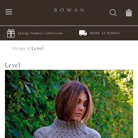
Spring Summer Collections
MODE AT ROWAN
Home
/
Level
Level