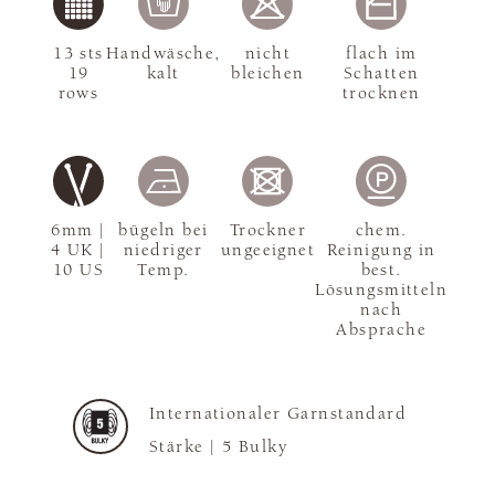
13 sts
Handwäsche,
nicht
flach im
19
kalt
bleichen
Schatten
rows
trocknen
6mm |
bügeln bei
Trockner
chem.
4 UK |
niedriger
ungeeignet
Reinigung in
10 US
Temp.
best.
Lösungsmitteln
nach
Absprache
Internationaler Garnstandard
Stärke |
5 Bulky