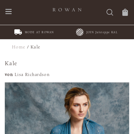
MODE AT ROWAN
JOIN Juleteppe KAL
Home
/
Kale
Kale
von
Lisa Richardson