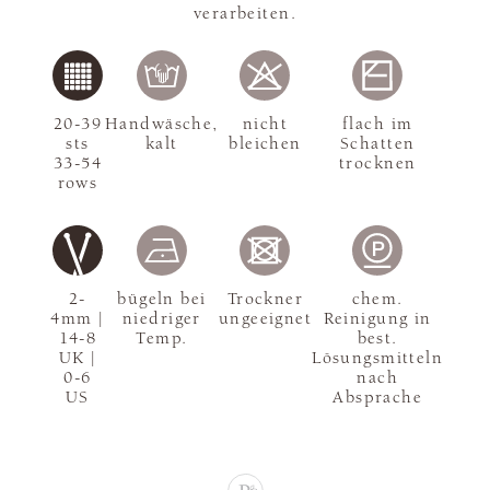
verarbeiten.
20-39
Handwäsche,
nicht
flach im
sts
kalt
bleichen
Schatten
33-54
trocknen
rows
2-
bügeln bei
Trockner
chem.
4mm |
niedriger
ungeeignet
Reinigung in
14-8
Temp.
best.
UK |
Lösungsmitteln
0-6
nach
US
Absprache