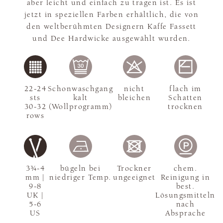
aber leicht und einfach zu tragen ist. Es ist
jetzt in speziellen Farben erhältlich, die von
den weltberühmten Designern Kaffe Fassett
und Dee Hardwicke ausgewählt wurden.
22-24
Schonwaschgang
nicht
flach im
sts
kalt
bleichen
Schatten
30-32
(Wollprogramm)
trocknen
rows
3¾-4
bügeln bei
Trockner
chem.
mm |
niedriger Temp.
ungeeignet
Reinigung in
9-8
best.
UK |
Lösungsmitteln
5-6
nach
US
Absprache