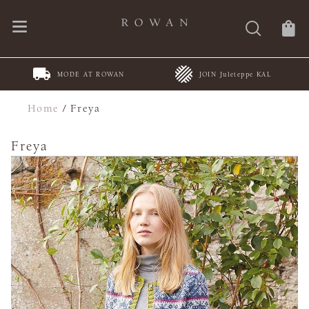
MODE AT ROWAN
JOIN Juleteppe KAL
Home
/
Freya
Freya