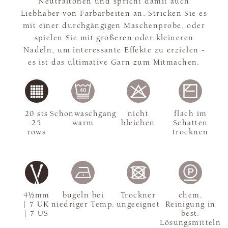
Neutraltönen und spricht damit auch
Liebhaber von Farbarbeiten an. Stricken Sie es
mit einer durchgängigen Maschenprobe, oder
spielen Sie mit größeren oder kleineren
Nadeln, um interessante Effekte zu erzielen -
es ist das ultimative Garn zum Mitmachen.
20 sts
Schonwaschgang
nicht
flach im
25
warm
bleichen
Schatten
rows
trocknen
4½mm
bügeln bei
Trockner
chem.
| 7 UK
niedriger Temp.
ungeeignet
Reinigung in
| 7 US
best.
Lösungsmitteln