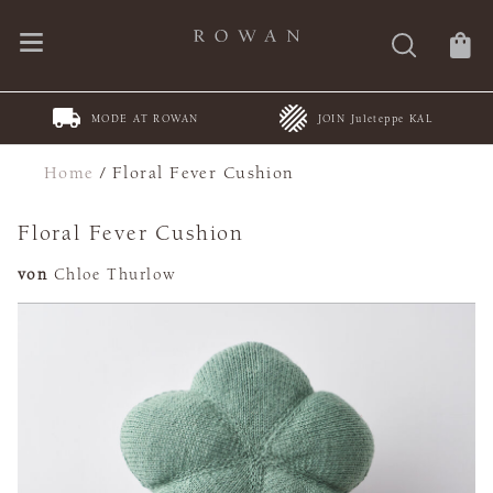
MODE AT ROWAN
JOIN Juleteppe KAL
Home
/
Floral Fever Cushion
Floral Fever Cushion
von
Chloe Thurlow