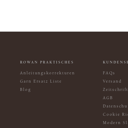
ROWAN PRAKTISCHES
KUNDENS
Anleitungskorrekturen
FAQs
Garn Ersatz Liste
Versand
Blog
Zeitschri
AGB
Datenschu
Cookie Ri
Modern Sl