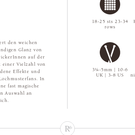
18-25 sts 23-34
rows
iert den weichen
endigen Glanz von
rickerInnen auf der
 einer Vielzahl von
3¼-5mm | 10-6
dene Effekte und
UK | 3-8 US
n
i Lochmusterfans. In
ne fast magische
hen Auswahl an
ich.