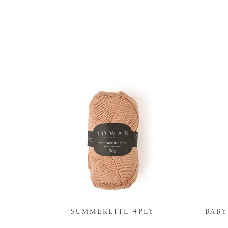
N
SUMMERLITE 4PLY
BAB