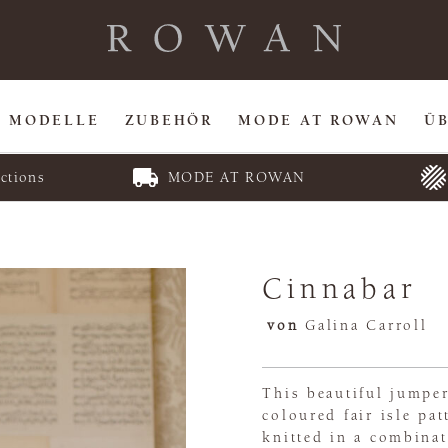
MODELLE
ZUBEHÖR
MODE AT ROWAN
Ü
ctions
MODE AT ROWAN
Cinnabar
von
Galina Carroll
This beautiful jumper
coloured fair isle pa
knitted in a combina