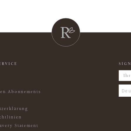
ERVICE
SIGN
Deu
ften Abonnements
tzerklärung
chtlinien
avery Statement