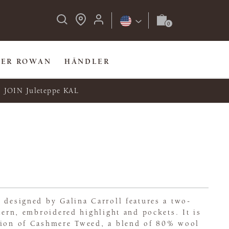
BER ROWAN
HÄNDLER
JOIN Juleteppe KAL
 designed by Galina Carroll features a two-
ttern, embroidered highlight and pockets. It is
tion of Cashmere Tweed, a blend of 80% wool