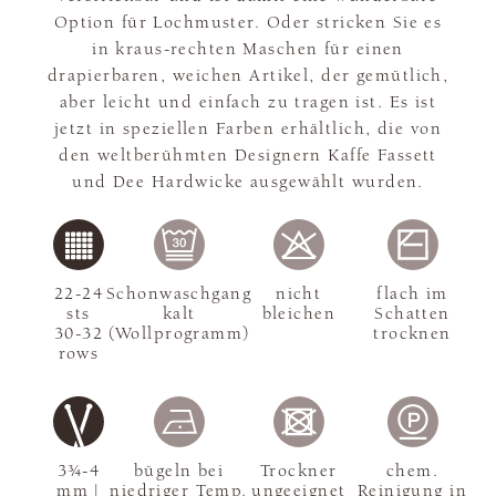
Option für Lochmuster. Oder stricken Sie es
in kraus-rechten Maschen für einen
drapierbaren, weichen Artikel, der gemütlich,
aber leicht und einfach zu tragen ist. Es ist
jetzt in speziellen Farben erhältlich, die von
den weltberühmten Designern Kaffe Fassett
und Dee Hardwicke ausgewählt wurden.
22-24
Schonwaschgang
nicht
flach im
sts
kalt
bleichen
Schatten
30-32
(Wollprogramm)
trocknen
rows
3¾-4
bügeln bei
Trockner
chem.
mm |
niedriger Temp.
ungeeignet
Reinigung in