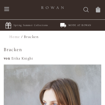
Spring Summer Collections
MODE AT ROWAN
Home
/
Bracken
Bracken
von
Erika Knight