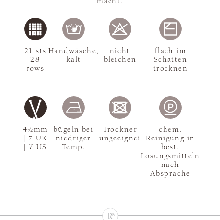
macht.
21 sts
Handwäsche,
nicht
flach im
28
kalt
bleichen
Schatten
rows
trocknen
4½mm
bügeln bei
Trockner
chem.
| 7 UK
niedriger
ungeeignet
Reinigung in
| 7 US
Temp.
best.
Lösungsmitteln
nach
Absprache