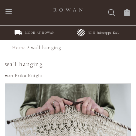
MODE AT ROWAN
JOIN Juleteppe KAL
Home
/
wall hanging
wall hanging
von
Erika Knight