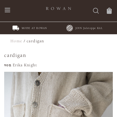
MODE AT ROWAN
JOIN Juleteppe KAL
Home
/
cardigan
cardigan
von
Erika Knight