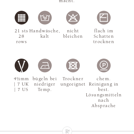
macht.
21 sts
Handwäsche,
nicht
flach im
28
kalt
bleichen
Schatten
rows
trocknen
4½mm
bügeln bei
Trockner
chem.
| 7 UK
niedriger
ungeeignet
Reinigung in
| 7 US
Temp.
best.
Lösungsmitteln
nach
Absprache