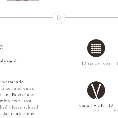
e
olyamid
13 sts 19 rows
ür wärmende
himmer und einen
t der Palette aus
mbinieren lässt.
6mm | 4 UK | 10
shed Fleece schnell
US
n
n, das dank seiner