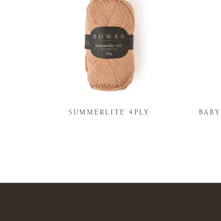
N
SUMMERLITE 4PLY
BAB