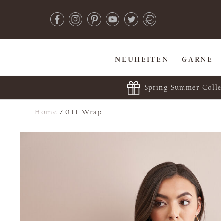
NEUHEITEN
GARNE
Spring Summer Colle
Home
/
011 Wrap