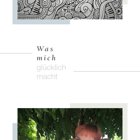
Was
mich
glücklich
macht