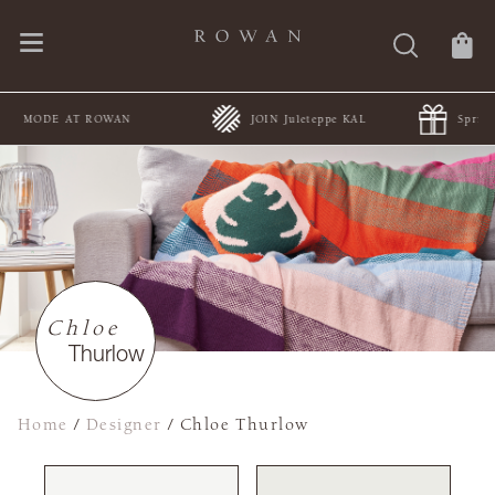
JOIN Juleteppe KAL
Spring Summer Collections
Chloe
Thurlow
Home
/
Designer
/
Chloe Thurlow