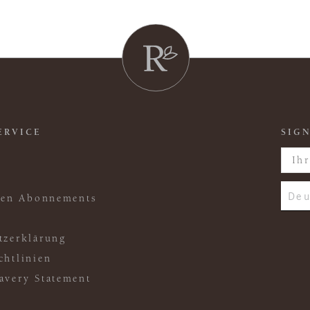
ERVICE
SIGN
Deu
ften Abonnements
tzerklärung
chtlinien
avery Statement