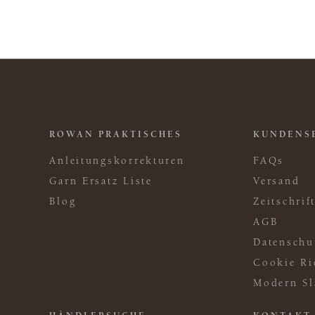
ROWAN PRAKTISCHES
KUNDENS
Anleitungskorrekturen
FAQs
Garn Ersatz Liste
Versand
Blog
Zeitschri
AGB
Datenschu
Cookie Ri
Modern Sl