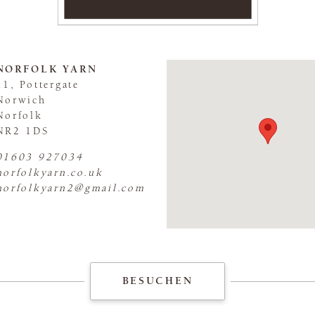
NORFOLK YARN
11, Pottergate
Norwich
Norfolk
NR2 1DS
FLAGSHIP S
01603 927034
norfolkyarn.co.uk
norfolkyarn2@gmail.com
BESUCHEN