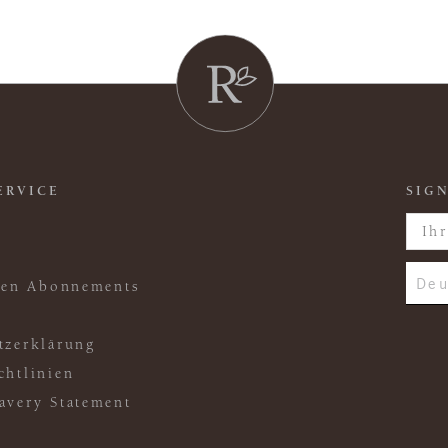
ERVICE
SIGN
Deu
ften Abonnements
tzerklärung
chtlinien
avery Statement