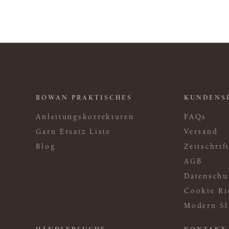
ROWAN PRAKTISCHES
KUNDENS
Anleitungskorrekturen
FAQs
Garn Ersatz Liste
Versand
Blog
Zeitschri
AGB
Datenschu
Cookie Ri
Modern Sl