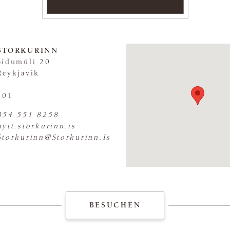
STORKURINN
Sídumúli 20
Reykjavik
101
FLAGSHIP S
354 551 8258
nytt.storkurinn.is
Storkurinn@Storkurinn.Is
BESUCHEN