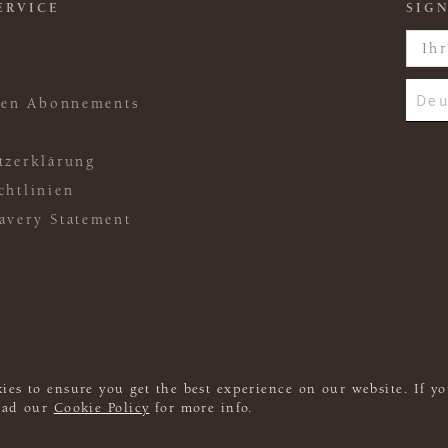
ERVICE
SIGN
Deu
ften Abonnements
tzerklärung
chtlinien
avery Statement
ies to ensure you get the best experience on our website. If yo
read our
Cookie Policy
for more info.