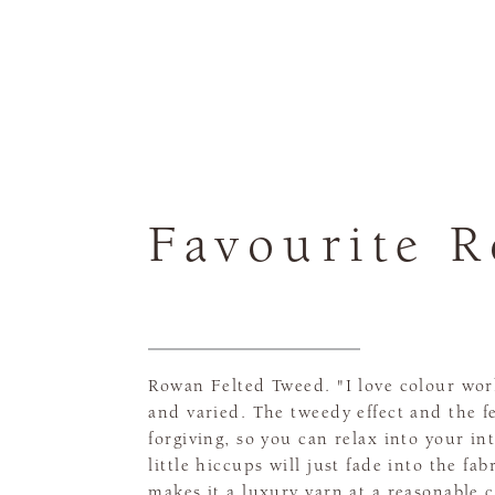
Favourite 
Rowan Felted Tweed. "I love colour work
and varied. The tweedy effect and the f
forgiving, so you can relax into your int
little hiccups will just fade into the fa
makes it a luxury yarn at a reasonable 