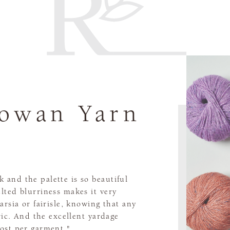
Rowan Yarn
 and the palette is so beautiful
elted blurriness makes it very
arsia or fairisle, knowing that any
bric. And the excellent yardage
cost per garment."