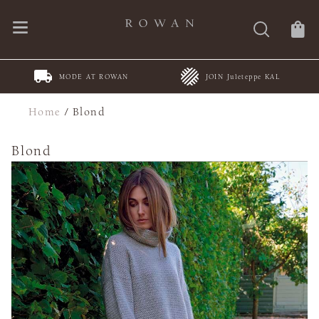
MODE AT ROWAN
JOIN Juleteppe KAL
Home
/
Blond
Blond